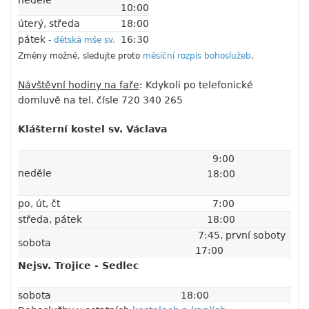
neděle
10:00
úterý, středa
18:00
pátek
16:30
-
dětská mše sv.
Změny možné, sledujte proto
měsíční rozpis bohoslužeb
.
Návštěvní hodiny na faře
: Kdykoli po telefonické
domluvě na tel. čísle 720 340 265
Klášterní kostel sv. Václava
9:00
neděle
18:00
po, út, čt
7:00
středa, pátek
18:00
7:45, první soboty
sobota
17:00
Nejsv. Trojice - Sedlec
sobota
18:00